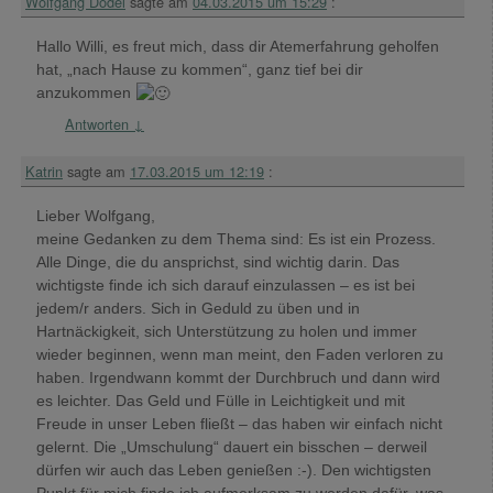
Wolfgang Dodel
sagte am
04.03.2015 um 15:29
:
Hallo Willi, es freut mich, dass dir Atemerfahrung geholfen
hat, „nach Hause zu kommen“, ganz tief bei dir
anzukommen
Antworten
↓
Katrin
sagte am
17.03.2015 um 12:19
:
Lieber Wolfgang,
meine Gedanken zu dem Thema sind: Es ist ein Prozess.
Alle Dinge, die du ansprichst, sind wichtig darin. Das
wichtigste finde ich sich darauf einzulassen – es ist bei
jedem/r anders. Sich in Geduld zu üben und in
Hartnäckigkeit, sich Unterstützung zu holen und immer
wieder beginnen, wenn man meint, den Faden verloren zu
haben. Irgendwann kommt der Durchbruch und dann wird
es leichter. Das Geld und Fülle in Leichtigkeit und mit
Freude in unser Leben fließt – das haben wir einfach nicht
gelernt. Die „Umschulung“ dauert ein bisschen – derweil
dürfen wir auch das Leben genießen :-). Den wichtigsten