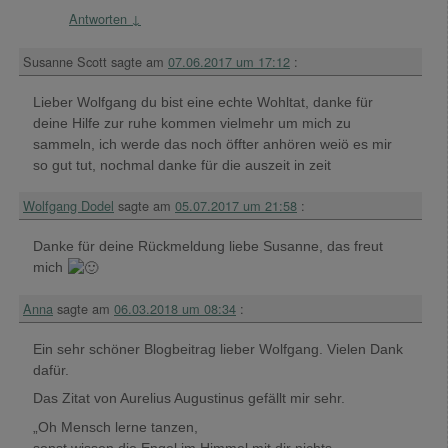
Antworten
↓
Susanne Scott
sagte am
07.06.2017 um 17:12
:
Lieber Wolfgang du bist eine echte Wohltat, danke für
deine Hilfe zur ruhe kommen vielmehr um mich zu
sammeln, ich werde das noch öffter anhören weiö es mir
so gut tut, nochmal danke für die auszeit in zeit
Wolfgang Dodel
sagte am
05.07.2017 um 21:58
:
Danke für deine Rückmeldung liebe Susanne, das freut
mich
Anna
sagte am
06.03.2018 um 08:34
:
Ein sehr schöner Blogbeitrag lieber Wolfgang. Vielen Dank
dafür.
Das Zitat von Aurelius Augustinus gefällt mir sehr.
„Oh Mensch lerne tanzen,
sonst wissen die Engel im Himmel mit dir nichts