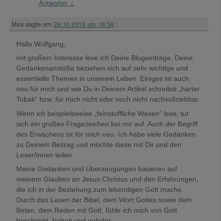
Antworten
↓
Mira
sagte am
28.10.2015 um 16:56
:
Hallo Wolfgang,
mit großem Interesse lese ich Deine Blogeinträge. Deine
Gedankenanstöße beziehen sich auf sehr wichtige und
essentielle Themen in unserem Leben. Einiges ist auch
neu für mich und wie Du in Deinem Artikel schreibst „harter
Tobak“ bzw. für mich nicht oder noch nicht nachvollziehbar.
Wenn ich beispielsweise „feinstoffliche Wesen“ lese, tut
sich ein großes Fragezeichen bei mir auf. Auch der Begriff
des Erwachens ist für mich neu. Ich habe viele Gedanken
zu Deinem Beitrag und möchte diese mit Dir und den
Leser/innen teilen.
Meine Gedanken und Überzeugungen basieren auf
meinem Glauben an Jesus Christus und den Erfahrungen,
die ich in der Beziehung zum lebendigen Gott mache.
Durch das Lesen der Bibel, dem Wort Gottes sowie dem
Beten, dem Reden mit Gott, fühle ich mich von Gott
beschenkt, befreit und geleitet.