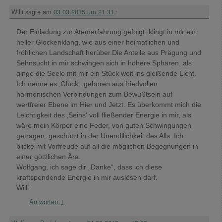
Willi
sagte am
03.03.2015 um 21:31
:
Der Einladung zur Atemerfahrung gefolgt, klingt in mir ein
heller Glockenklang, wie aus einer heimatlichen und
fröhlichen Landschaft herüber.Die Anteile aus Prägung und
Sehnsucht in mir schwingen sich in höhere Sphären, als
ginge die Seele mit mir ein Stück weit ins gleißende Licht.
Ich nenne es ‚Glück‘, geboren aus friedvollen
harmonischen Verbindungen zum Bewußtsein auf
wertfreier Ebene im Hier und Jetzt. Es überkommt mich die
Leichtigkeit des ‚Seins‘ voll fließender Energie in mir, als
wäre mein Körper eine Feder, von guten Schwingungen
getragen, geschützt in der Unendllichkeit des Alls. Ich
blicke mit Vorfreude auf all die möglichen Begegnungen in
einer göttllichen Ära.
Wolfgang, ich sage dir „Danke“, dass ich diese
kraftspendende Energie in mir auslösen darf.
Willi.
Antworten
↓