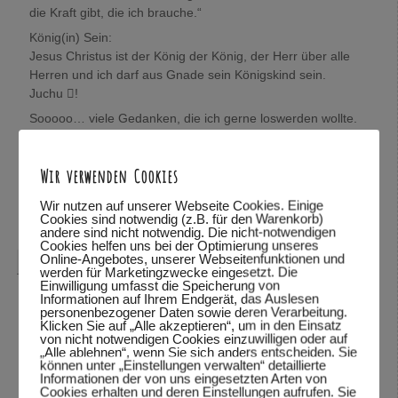
die Kraft gibt, die ich brauche.“
König(in) Sein:
Jesus Christus ist der König der König, der Herr über alle
Herren und ich darf aus Gnade sein Königskind sein.
Juchu !
Sooooo… viele Gedanken, die ich gerne loswerden wollte.
Wolfgang, mich würde sehr interessieren, was Du darüber
denkst.
Wir verwenden Cookies
In Verbundenheit,
Mira
Wir nutzen auf unserer Webseite Cookies. Einige
Cookies sind notwendig (z.B. für den Warenkorb)
Antworten
↓
andere sind nicht notwendig. Die nicht-notwendigen
Cookies helfen uns bei der Optimierung unseres
Online-Angebotes, unserer Webseitenfunktionen und
Wolfgang Dodel
sagte am
28.10.2015 um 22:08
:
werden für Marketingzwecke eingesetzt. Die
Einwilligung umfasst die Speicherung von
Hallo Mira,
Informationen auf Ihrem Endgerät, das Auslesen
personenbezogener Daten sowie deren Verarbeitung.
vielen Dank für das mitteilen deiner Gedanken. Schön,
Klicken Sie auf „Alle akzeptieren“, um in den Einsatz
von nicht notwendigen Cookies einzuwilligen oder auf
dass du so viele Bibelstellen zitieren kannst und mit uns
„Alle ablehnen“, wenn Sie sich anders entscheiden. Sie
teilst.
können unter „Einstellungen verwalten“ detaillierte
Informationen der von uns eingesetzten Arten von
Was ich über deine Gedanken denke? Ich habe deine
Cookies erhalten und deren Einstellungen aufrufen. Sie