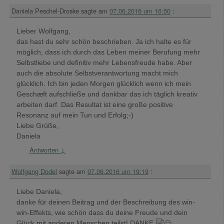
Daniela Peschel-Droske
sagte am
07.06.2016 um 16:50
:
Lieber Wolfgang,
das hast du sehr schön beschrieben. Ja ich halte es für
möglich, dass ich durch das Leben meiner Berufung mehr
Selbstliebe und definitiv mehr Lebensfreude habe. Aber
auch die absolute Selbstverantwortung macht mich
glücklich. Ich bin jeden Morgen glücklich wenn ich mein
Geschæft aufschließe und dankbar das ich täglich kreativ
arbeiten darf. Das Resultat ist eine große positive
Resonanz auf mein Tun und Erfolg;-)
Liebe Grüße,
Daniela
Antworten
↓
Wolfgang Dodel
sagte am
07.06.2016 um 19:19
:
Liebe Daniela,
danke für deinen Beitrag und der Beschreibung des win-
win-Effekts, wie schön dass du deine Freude und dein
Glück mit anderen Menschen teilst! DANKE