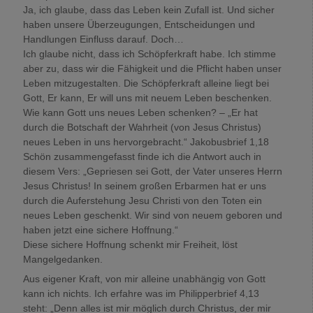
Ja, ich glaube, dass das Leben kein Zufall ist. Und sicher
haben unsere Überzeugungen, Entscheidungen und
Handlungen Einfluss darauf. Doch…
Ich glaube nicht, dass ich Schöpferkraft habe. Ich stimme
aber zu, dass wir die Fähigkeit und die Pflicht haben unser
Leben mitzugestalten. Die Schöpferkraft alleine liegt bei
Gott, Er kann, Er will uns mit neuem Leben beschenken.
Wie kann Gott uns neues Leben schenken? – „Er hat
durch die Botschaft der Wahrheit (von Jesus Christus)
neues Leben in uns hervorgebracht.“ Jakobusbrief 1,18
Schön zusammengefasst finde ich die Antwort auch in
diesem Vers: „Gepriesen sei Gott, der Vater unseres Herrn
Jesus Christus! In seinem großen Erbarmen hat er uns
durch die Auferstehung Jesu Christi von den Toten ein
neues Leben geschenkt. Wir sind von neuem geboren und
haben jetzt eine sichere Hoffnung.“
Diese sichere Hoffnung schenkt mir Freiheit, löst
Mangelgedanken.
Aus eigener Kraft, von mir alleine unabhängig von Gott
kann ich nichts. Ich erfahre was im Philipperbrief 4,13
steht: „Denn alles ist mir möglich durch Christus, der mir