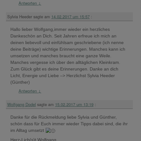
Antworten
↓
Sylvia Heeder
sagte am
14.02.2017 um 15:57
:
Hallo lieber Wolfgang,immer wieder ein herzliches
Dankeschön an Dich. Seit Jahren erfreue ich mich an
deinen liebevoll und einfühlsam geschriebene (ich nenne
deine Beiträge) wichtige Erinnerungen. Manches kann ich
umsetzen und manches braucht eine ganze Weile.
Manches vergesse ich über den alltäglichen Kleinkram.
Zum Glück gibt es deine Erinnerungen. Danke an dich
Licht, Energie und Liebe –> Herzlichst Sylvia Heeder
(Günther)
Antworten
↓
Wolfgang Dodel
sagte am
15.02.2017 um 13:19
:
Danke für die Rückmeldung liebe Sylvia und Günther,
schön dass für Euch immer wieder Tipps dabei sind, die ihr
im Alltag umsetzt
Herz-Lich(s)t Wolfgang