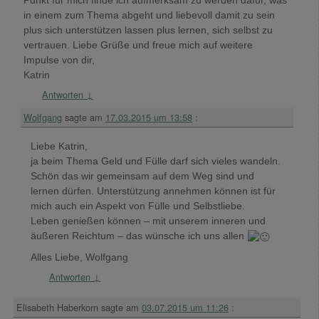
Punkt für mich finde ich aufmerksam zu werden dafür, was
in einem zum Thema abgeht und liebevoll damit zu sein
plus sich unterstützen lassen plus lernen, sich selbst zu
vertrauen. Liebe Grüße und freue mich auf weitere
Impulse von dir,
Katrin
Antworten
↓
Wolfgang
sagte am
17.03.2015 um 13:58
:
Liebe Katrin,
ja beim Thema Geld und Fülle darf sich vieles wandeln.
Schön das wir gemeinsam auf dem Weg sind und
lernen dürfen. Unterstützung annehmen können ist für
mich auch ein Aspekt von Fülle und Selbstliebe.
Leben genießen können – mit unserem inneren und
äußeren Reichtum – das wünsche ich uns allen
Alles Liebe, Wolfgang
Antworten
↓
Elisabeth Haberkorn
sagte am
03.07.2015 um 11:26
: