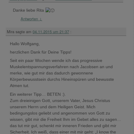
Danke liebe Rita
Antworten
↓
Mira
sagte am
04.11.2015 um 21:37
:
Hallo Wolfgang,
herzlichen Dank für Deine Tipps!
Seit ein paar Wochen wende ich das progressive
Muskelentspannungsverfahren nach Jacobsen an und
merke, wie gut mir das dadurch gewonnene
Körperbewusstsein durchs Hineinspüren und bewusste
Atmen tut.
Ein weiterer Tipp… BETEN :).
Zum dreieinigen Gott, unserem Vater, Jesus Christus
unserem Herrn und dem Heiligen Geist. Mich
bedingungslos geliebt und angenommen von Gott zu
wissen, gibt mir die Freiheit Ihm im Gebet alles zu sagen…
das tut mir gut, schenkt mir inneren Frieden und gibt mir
Sicherheit. Ich weiß, dass einer mit mir geht: „I know the