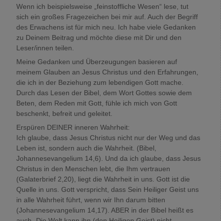
Wenn ich beispielsweise „feinstoffliche Wesen“ lese, tut
sich ein großes Fragezeichen bei mir auf. Auch der Begriff
des Erwachens ist für mich neu. Ich habe viele Gedanken
zu Deinem Beitrag und möchte diese mit Dir und den
Leser/innen teilen.
Meine Gedanken und Überzeugungen basieren auf
meinem Glauben an Jesus Christus und den Erfahrungen,
die ich in der Beziehung zum lebendigen Gott mache.
Durch das Lesen der Bibel, dem Wort Gottes sowie dem
Beten, dem Reden mit Gott, fühle ich mich von Gott
beschenkt, befreit und geleitet.
Erspüren DEINER inneren Wahrheit:
Ich glaube, dass Jesus Christus nicht nur der Weg und das
Leben ist, sondern auch die Wahrheit. (Bibel,
Johannesevangelium 14,6). Und da ich glaube, dass Jesus
Christus in den Menschen lebt, die Ihm vertrauen
(Galaterbrief 2,20), liegt die Wahrheit in uns. Gott ist die
Quelle in uns. Gott verspricht, dass Sein Heiliger Geist uns
in alle Wahrheit führt, wenn wir Ihn darum bitten
(Johannesevangelium 14,17). ABER in der Bibel heißt es
auch „Die Welt kann ihn (den Heiligen Geist) nicht