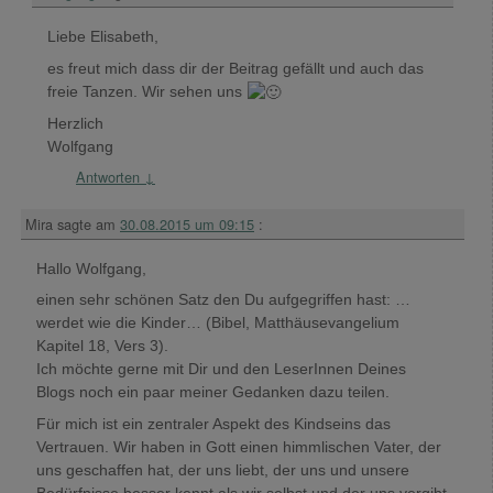
Liebe Elisabeth,
es freut mich dass dir der Beitrag gefällt und auch das
freie Tanzen. Wir sehen uns
Herzlich
Wolfgang
Antworten
↓
Mira
sagte am
30.08.2015 um 09:15
:
Hallo Wolfgang,
einen sehr schönen Satz den Du aufgegriffen hast: …
werdet wie die Kinder… (Bibel, Matthäusevangelium
Kapitel 18, Vers 3).
Ich möchte gerne mit Dir und den LeserInnen Deines
Blogs noch ein paar meiner Gedanken dazu teilen.
Für mich ist ein zentraler Aspekt des Kindseins das
Vertrauen. Wir haben in Gott einen himmlischen Vater, der
uns geschaffen hat, der uns liebt, der uns und unsere
Bedürfnisse besser kennt als wir selbst und der uns vergibt