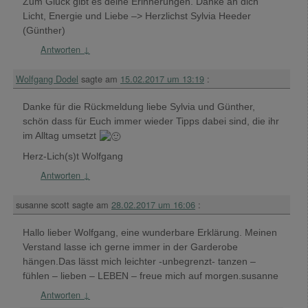
Zum Glück gibt es deine Erinnerungen. Danke an dich
Licht, Energie und Liebe –> Herzlichst Sylvia Heeder
(Günther)
Antworten
↓
Wolfgang Dodel
sagte am
15.02.2017 um 13:19
:
Danke für die Rückmeldung liebe Sylvia und Günther,
schön dass für Euch immer wieder Tipps dabei sind, die ihr
im Alltag umsetzt
Herz-Lich(s)t Wolfgang
Antworten
↓
susanne scott
sagte am
28.02.2017 um 16:06
:
Hallo lieber Wolfgang, eine wunderbare Erklärung. Meinen
Verstand lasse ich gerne immer in der Garderobe
hängen.Das lässt mich leichter -unbegrenzt- tanzen –
fühlen – lieben – LEBEN – freue mich auf morgen.susanne
Antworten
↓