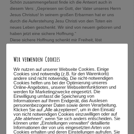
Schön zusammengefasst finde ich die Antwort auch in
diesem Vers: „Gepriesen sei Gott, der Vater unseres Herrn
Jesus Christus! In seinem großen Erbarmen hat er uns
durch die Auferstehung Jesu Christi von den Toten ein
neues Leben geschenkt. Wir sind von neuem geboren und
haben jetzt eine sichere Hoffnung.“
Diese sichere Hoffnung schenkt mir Freiheit, löst
Mangelgedanken.
Aus eigener Kraft, von mir alleine unabhängig von Gott
Wir verwenden Cookies
kann ich nichts. Ich erfahre was im Philipperbrief 4,13
steht: „Denn alles ist mir möglich durch Christus, der mir
Wir nutzen auf unserer Webseite Cookies. Einige
die Kraft gibt, die ich brauche.“
Cookies sind notwendig (z.B. für den Warenkorb)
andere sind nicht notwendig. Die nicht-notwendigen
König(in) Sein:
Cookies helfen uns bei der Optimierung unseres
Online-Angebotes, unserer Webseitenfunktionen und
Jesus Christus ist der König der König, der Herr über alle
werden für Marketingzwecke eingesetzt. Die
Herren und ich darf aus Gnade sein Königskind sein.
Einwilligung umfasst die Speicherung von
Informationen auf Ihrem Endgerät, das Auslesen
Juchu !
personenbezogener Daten sowie deren Verarbeitung.
Sooooo… viele Gedanken, die ich gerne loswerden wollte.
Klicken Sie auf „Alle akzeptieren“, um in den Einsatz
von nicht notwendigen Cookies einzuwilligen oder auf
Wolfgang, mich würde sehr interessieren, was Du darüber
„Alle ablehnen“, wenn Sie sich anders entscheiden. Sie
denkst.
können unter „Einstellungen verwalten“ detaillierte
Informationen der von uns eingesetzten Arten von
In Verbundenheit,
Cookies erhalten und deren Einstellungen aufrufen. Sie