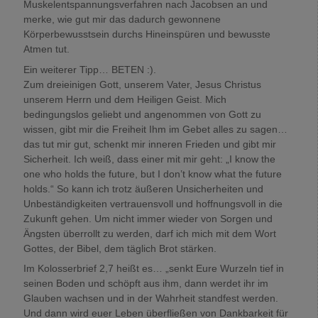
Muskelentspannungsverfahren nach Jacobsen an und
merke, wie gut mir das dadurch gewonnene
Körperbewusstsein durchs Hineinspüren und bewusste
Atmen tut.
Ein weiterer Tipp… BETEN :).
Zum dreieinigen Gott, unserem Vater, Jesus Christus
unserem Herrn und dem Heiligen Geist. Mich
bedingungslos geliebt und angenommen von Gott zu
wissen, gibt mir die Freiheit Ihm im Gebet alles zu sagen…
das tut mir gut, schenkt mir inneren Frieden und gibt mir
Sicherheit. Ich weiß, dass einer mit mir geht: „I know the
one who holds the future, but I don’t know what the future
holds.“ So kann ich trotz äußeren Unsicherheiten und
Unbeständigkeiten vertrauensvoll und hoffnungsvoll in die
Zukunft gehen. Um nicht immer wieder von Sorgen und
Ängsten überrollt zu werden, darf ich mich mit dem Wort
Gottes, der Bibel, dem täglich Brot stärken.
Im Kolosserbrief 2,7 heißt es… „senkt Eure Wurzeln tief in
seinen Boden und schöpft aus ihm, dann werdet ihr im
Glauben wachsen und in der Wahrheit standfest werden.
Und dann wird euer Leben überfließen von Dankbarkeit für