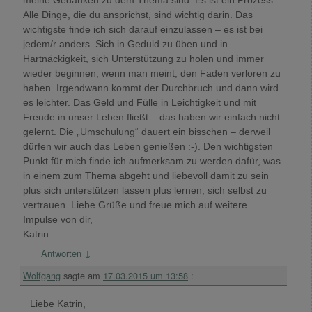
meine Gedanken zu dem Thema sind: Es ist ein Prozess.
Alle Dinge, die du ansprichst, sind wichtig darin. Das
wichtigste finde ich sich darauf einzulassen – es ist bei
jedem/r anders. Sich in Geduld zu üben und in
Hartnäckigkeit, sich Unterstützung zu holen und immer
wieder beginnen, wenn man meint, den Faden verloren zu
haben. Irgendwann kommt der Durchbruch und dann wird
es leichter. Das Geld und Fülle in Leichtigkeit und mit
Freude in unser Leben fließt – das haben wir einfach nicht
gelernt. Die „Umschulung“ dauert ein bisschen – derweil
dürfen wir auch das Leben genießen :-). Den wichtigsten
Punkt für mich finde ich aufmerksam zu werden dafür, was
in einem zum Thema abgeht und liebevoll damit zu sein
plus sich unterstützen lassen plus lernen, sich selbst zu
vertrauen. Liebe Grüße und freue mich auf weitere
Impulse von dir,
Katrin
Antworten
↓
Wolfgang
sagte am
17.03.2015 um 13:58
:
Liebe Katrin,