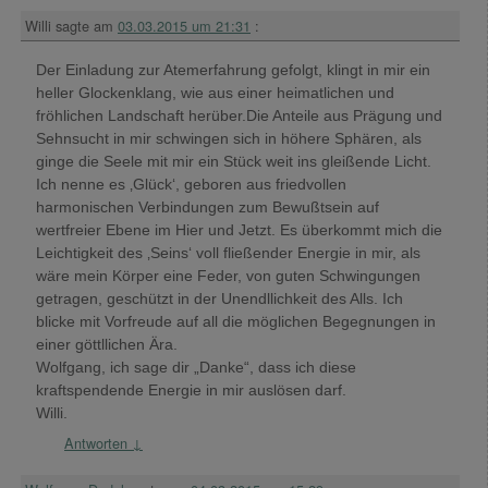
Willi
sagte am
03.03.2015 um 21:31
:
Der Einladung zur Atemerfahrung gefolgt, klingt in mir ein
heller Glockenklang, wie aus einer heimatlichen und
fröhlichen Landschaft herüber.Die Anteile aus Prägung und
Sehnsucht in mir schwingen sich in höhere Sphären, als
ginge die Seele mit mir ein Stück weit ins gleißende Licht.
Ich nenne es ‚Glück‘, geboren aus friedvollen
harmonischen Verbindungen zum Bewußtsein auf
wertfreier Ebene im Hier und Jetzt. Es überkommt mich die
Leichtigkeit des ‚Seins‘ voll fließender Energie in mir, als
wäre mein Körper eine Feder, von guten Schwingungen
getragen, geschützt in der Unendllichkeit des Alls. Ich
blicke mit Vorfreude auf all die möglichen Begegnungen in
einer göttllichen Ära.
Wolfgang, ich sage dir „Danke“, dass ich diese
kraftspendende Energie in mir auslösen darf.
Willi.
Antworten
↓