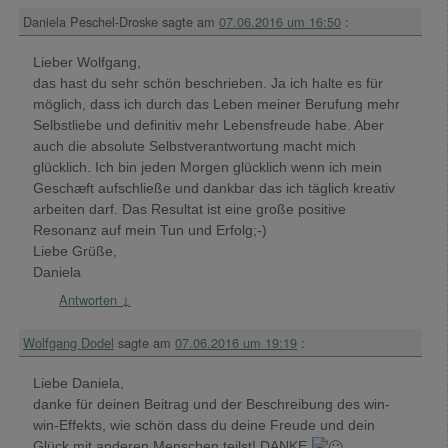
Daniela Peschel-Droske
sagte am
07.06.2016 um 16:50
:
Lieber Wolfgang,
das hast du sehr schön beschrieben. Ja ich halte es für
möglich, dass ich durch das Leben meiner Berufung mehr
Selbstliebe und definitiv mehr Lebensfreude habe. Aber
auch die absolute Selbstverantwortung macht mich
glücklich. Ich bin jeden Morgen glücklich wenn ich mein
Geschæft aufschließe und dankbar das ich täglich kreativ
arbeiten darf. Das Resultat ist eine große positive
Resonanz auf mein Tun und Erfolg;-)
Liebe Grüße,
Daniela
Antworten
↓
Wolfgang Dodel
sagte am
07.06.2016 um 19:19
:
Liebe Daniela,
danke für deinen Beitrag und der Beschreibung des win-
win-Effekts, wie schön dass du deine Freude und dein
Glück mit anderen Menschen teilst! DANKE