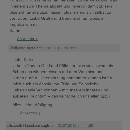
Punkt für mich finde ich aufmerksam zu werden dafür, was
in einem zum Thema abgeht und liebevoll damit zu sein
plus sich unterstützen lassen plus lernen, sich selbst zu
vertrauen. Liebe Grüße und freue mich auf weitere
Impulse von dir,
Katrin
Antworten
↓
Wolfgang
sagte am
17.03.2015 um 13:58
:
Liebe Katrin,
ja beim Thema Geld und Fülle darf sich vieles wandeln.
Schön das wir gemeinsam auf dem Weg sind und
lernen dürfen. Unterstützung annehmen können ist für
mich auch ein Aspekt von Fülle und Selbstliebe.
Leben genießen können – mit unserem inneren und
äußeren Reichtum – das wünsche ich uns allen
Alles Liebe, Wolfgang
Antworten
↓
Elisabeth Haberkorn
sagte am
03.07.2015 um 11:26
: