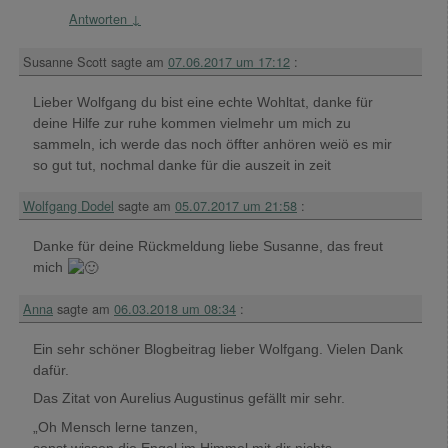
Antworten
↓
Susanne Scott
sagte am
07.06.2017 um 17:12
:
Lieber Wolfgang du bist eine echte Wohltat, danke für
deine Hilfe zur ruhe kommen vielmehr um mich zu
sammeln, ich werde das noch öffter anhören weiö es mir
so gut tut, nochmal danke für die auszeit in zeit
Wolfgang Dodel
sagte am
05.07.2017 um 21:58
:
Danke für deine Rückmeldung liebe Susanne, das freut
mich
Anna
sagte am
06.03.2018 um 08:34
:
Ein sehr schöner Blogbeitrag lieber Wolfgang. Vielen Dank
dafür.
Das Zitat von Aurelius Augustinus gefällt mir sehr.
„Oh Mensch lerne tanzen,
sonst wissen die Engel im Himmel mit dir nichts