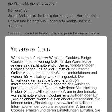
die Kraft gibt, die ich brauche.“
König(in) Sein:
Jesus Christus ist der König der König, der Herr über alle
Herren und ich darf aus Gnade sein Königskind sein.
Juchu !
Sooooo… viele Gedanken, die ich gerne loswerden wollte.
Wolfgang, mich würde sehr interessieren, was Du darüber
denkst.
Wir verwenden Cookies
In Verbundenheit,
Mira
Wir nutzen auf unserer Webseite Cookies. Einige
Cookies sind notwendig (z.B. für den Warenkorb)
Antworten
↓
andere sind nicht notwendig. Die nicht-notwendigen
Cookies helfen uns bei der Optimierung unseres
Online-Angebotes, unserer Webseitenfunktionen und
Wolfgang Dodel
sagte am
28.10.2015 um 22:08
:
werden für Marketingzwecke eingesetzt. Die
Einwilligung umfasst die Speicherung von
Hallo Mira,
Informationen auf Ihrem Endgerät, das Auslesen
personenbezogener Daten sowie deren Verarbeitung.
vielen Dank für das mitteilen deiner Gedanken. Schön,
Klicken Sie auf „Alle akzeptieren“, um in den Einsatz
von nicht notwendigen Cookies einzuwilligen oder auf
dass du so viele Bibelstellen zitieren kannst und mit uns
„Alle ablehnen“, wenn Sie sich anders entscheiden. Sie
teilst.
können unter „Einstellungen verwalten“ detaillierte
Informationen der von uns eingesetzten Arten von
Was ich über deine Gedanken denke? Ich habe deine
Cookies erhalten und deren Einstellungen aufrufen. Sie