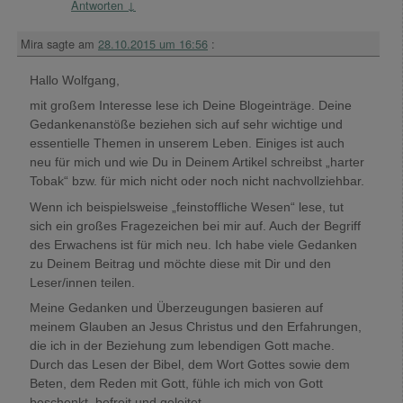
Antworten
↓
Mira
sagte am
28.10.2015 um 16:56
:
Hallo Wolfgang,
mit großem Interesse lese ich Deine Blogeinträge. Deine
Gedankenanstöße beziehen sich auf sehr wichtige und
essentielle Themen in unserem Leben. Einiges ist auch
neu für mich und wie Du in Deinem Artikel schreibst „harter
Tobak“ bzw. für mich nicht oder noch nicht nachvollziehbar.
Wenn ich beispielsweise „feinstoffliche Wesen“ lese, tut
sich ein großes Fragezeichen bei mir auf. Auch der Begriff
des Erwachens ist für mich neu. Ich habe viele Gedanken
zu Deinem Beitrag und möchte diese mit Dir und den
Leser/innen teilen.
Meine Gedanken und Überzeugungen basieren auf
meinem Glauben an Jesus Christus und den Erfahrungen,
die ich in der Beziehung zum lebendigen Gott mache.
Durch das Lesen der Bibel, dem Wort Gottes sowie dem
Beten, dem Reden mit Gott, fühle ich mich von Gott
beschenkt, befreit und geleitet.