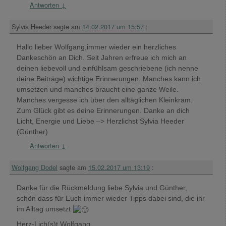
Antworten
↓
Sylvia Heeder
sagte am
14.02.2017 um 15:57
:
Hallo lieber Wolfgang,immer wieder ein herzliches
Dankeschön an Dich. Seit Jahren erfreue ich mich an
deinen liebevoll und einfühlsam geschriebene (ich nenne
deine Beiträge) wichtige Erinnerungen. Manches kann ich
umsetzen und manches braucht eine ganze Weile.
Manches vergesse ich über den alltäglichen Kleinkram.
Zum Glück gibt es deine Erinnerungen. Danke an dich
Licht, Energie und Liebe –> Herzlichst Sylvia Heeder
(Günther)
Antworten
↓
Wolfgang Dodel
sagte am
15.02.2017 um 13:19
:
Danke für die Rückmeldung liebe Sylvia und Günther,
schön dass für Euch immer wieder Tipps dabei sind, die ihr
im Alltag umsetzt
Herz-Lich(s)t Wolfgang