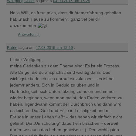
Wolfgang Dodel
sagte am
04.03.2015 um 15:29
:
Hallo Willi, es freut mich, dass dir Atemerfahrung geholfen
hat, „nach Hause zu kommen“, ganz tief bei dir
anzukommen
Antworten
↓
Katrin
sagte am
17.03.2015 um 12:19
:
Lieber Wolfgang,
meine Gedanken zu dem Thema sind: Es ist ein Prozess.
Alle Dinge, die du ansprichst, sind wichtig darin. Das
wichtigste finde ich sich darauf einzulassen – es ist bei
jedem/r anders. Sich in Geduld zu üben und in
Hartnäckigkeit, sich Unterstützung zu holen und immer
wieder beginnen, wenn man meint, den Faden verloren zu
haben. Irgendwann kommt der Durchbruch und dann wird
es leichter. Das Geld und Fülle in Leichtigkeit und mit
Freude in unser Leben fließt – das haben wir einfach nicht
gelernt. Die „Umschulung“ dauert ein bisschen – derweil
dürfen wir auch das Leben genießen :-). Den wichtigsten