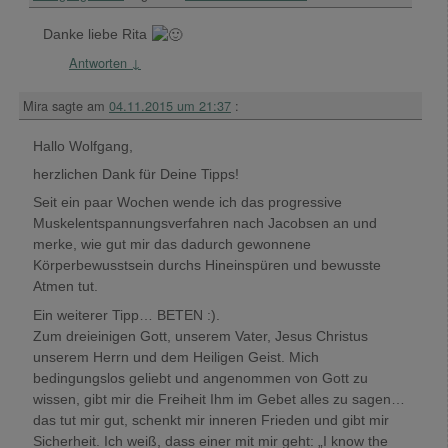
Danke liebe Rita
Antworten
↓
Mira
sagte am
04.11.2015 um 21:37
:
Hallo Wolfgang,
herzlichen Dank für Deine Tipps!
Seit ein paar Wochen wende ich das progressive
Muskelentspannungsverfahren nach Jacobsen an und
merke, wie gut mir das dadurch gewonnene
Körperbewusstsein durchs Hineinspüren und bewusste
Atmen tut.
Ein weiterer Tipp… BETEN :).
Zum dreieinigen Gott, unserem Vater, Jesus Christus
unserem Herrn und dem Heiligen Geist. Mich
bedingungslos geliebt und angenommen von Gott zu
wissen, gibt mir die Freiheit Ihm im Gebet alles zu sagen…
das tut mir gut, schenkt mir inneren Frieden und gibt mir
Sicherheit. Ich weiß, dass einer mit mir geht: „I know the