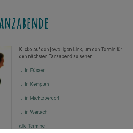
anzabende
Klicke auf den jeweiligen Link, um den Termin für
den nächsten Tanzabend zu sehen
… in Füssen
… in Kempten
… in Marktoberdorf
… in Wertach
alle Termine