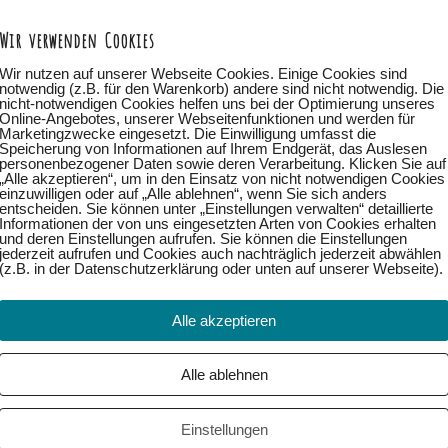
Wir verwenden Cookies
dung möglich.
Das erleichtert mir die Organisation und ich
Wir nutzen auf unserer Webseite Cookies. Einige Cookies sind
notwendig (z.B. für den Warenkorb) andere sind nicht notwendig. Die
zer ausreichend Platz ist!
nicht-notwendigen Cookies helfen uns bei der Optimierung unseres
Online-Angebotes, unserer Webseitenfunktionen und werden für
Marketingzwecke eingesetzt. Die Einwilligung umfasst die
irst Du automatisch über einen freien Platz benachrichtigt.
Speicherung von Informationen auf Ihrem Endgerät, das Auslesen
personenbezogener Daten sowie deren Verarbeitung. Klicken Sie auf
„Alle akzeptieren“, um in den Einsatz von nicht notwendigen Cookies
einzuwilligen oder auf „Alle ablehnen“, wenn Sie sich anders
entscheiden. Sie können unter „Einstellungen verwalten“ detaillierte
Informationen der von uns eingesetzten Arten von Cookies erhalten
und deren Einstellungen aufrufen. Sie können die Einstellungen
jederzeit aufrufen und Cookies auch nachträglich jederzeit abwählen
(z.B. in der Datenschutzerklärung oder unten auf unserer Webseite).
 Gibt Es Noch Mehr:
Alle akzeptieren
iner Berufung
Alle ablehnen
Einstellungen