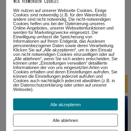
…in Kempten
Wir nutzen auf unserer Webseite Cookies. Einige
Cookies sind notwendig (z.B. für den Warenkorb)
andere sind nicht notwendig. Die nicht-notwendigen
…in Marktoberdorf
Cookies helfen uns bei der Optimierung unseres
Online-Angebotes, unserer Webseitenfunktionen und
werden für Marketingzwecke eingesetzt. Die
…in Wertach
Einwilligung umfasst die Speicherung von
Informationen auf Ihrem Endgerät, das Auslesen
personenbezogener Daten sowie deren Verarbeitung.
alle Termine
Klicken Sie auf „Alle akzeptieren“, um in den Einsatz
von nicht notwendigen Cookies einzuwilligen oder auf
„Alle ablehnen“, wenn Sie sich anders entscheiden. Sie
bitte auf den jeweiligen Link klicken.
Eine Teilnahme ist nur
können unter „Einstellungen verwalten“ detaillierte
mit Anmeldung möglich!
Informationen der von uns eingesetzten Arten von
Cookies erhalten und deren Einstellungen aufrufen. Sie
können die Einstellungen jederzeit aufrufen und
DJ-Kurse
Cookies auch nachträglich jederzeit abwählen (z.B. in
der Datenschutzerklärung oder unten auf unserer
Webseite).
Alle akzeptieren
Alle ablehnen