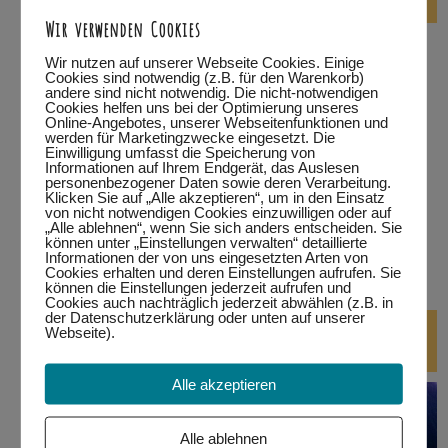
Wir verwenden Cookies
…in Füssen
Wir nutzen auf unserer Webseite Cookies. Einige
Cookies sind notwendig (z.B. für den Warenkorb)
…in Kempten
andere sind nicht notwendig. Die nicht-notwendigen
Cookies helfen uns bei der Optimierung unseres
Online-Angebotes, unserer Webseitenfunktionen und
…in Marktoberdorf
werden für Marketingzwecke eingesetzt. Die
Einwilligung umfasst die Speicherung von
Informationen auf Ihrem Endgerät, das Auslesen
…in Wertach
personenbezogener Daten sowie deren Verarbeitung.
Klicken Sie auf „Alle akzeptieren“, um in den Einsatz
von nicht notwendigen Cookies einzuwilligen oder auf
alle Termine
„Alle ablehnen“, wenn Sie sich anders entscheiden. Sie
können unter „Einstellungen verwalten“ detaillierte
Informationen der von uns eingesetzten Arten von
bitte auf den jeweiligen Link klicken.
Eine Teilnahme ist nur
Cookies erhalten und deren Einstellungen aufrufen. Sie
mit Anmeldung möglich!
können die Einstellungen jederzeit aufrufen und
Cookies auch nachträglich jederzeit abwählen (z.B. in
der Datenschutzerklärung oder unten auf unserer
DJ-Kurse
Webseite).
Alle akzeptieren
Alle ablehnen