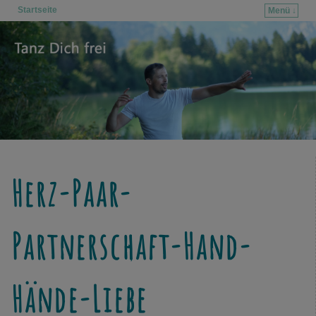
Startseite
Menü ↓
Zum Inhalt wechseln
Zum sekundären Inhalt wechseln
Herz-Paar-
Partnerschaft-Hand-
Hände-Liebe