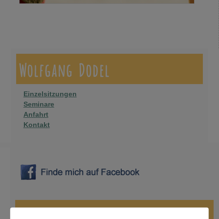
Bilder-Navigation
Wolfgang Dodel
Einzelsitzungen
Seminare
Anfahrt
Kontakt
die nächsten Tanzabende