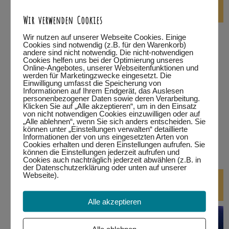
die nächsten Tanzabende
Wir verwenden Cookies
…in Füssen
Wir nutzen auf unserer Webseite Cookies. Einige
Cookies sind notwendig (z.B. für den Warenkorb)
andere sind nicht notwendig. Die nicht-notwendigen
…in Kempten
Cookies helfen uns bei der Optimierung unseres
Online-Angebotes, unserer Webseitenfunktionen und
werden für Marketingzwecke eingesetzt. Die
…in Marktoberdorf
Einwilligung umfasst die Speicherung von
Informationen auf Ihrem Endgerät, das Auslesen
personenbezogener Daten sowie deren Verarbeitung.
…in Wertach
Klicken Sie auf „Alle akzeptieren“, um in den Einsatz
von nicht notwendigen Cookies einzuwilligen oder auf
alle Termine
„Alle ablehnen“, wenn Sie sich anders entscheiden. Sie
können unter „Einstellungen verwalten“ detaillierte
Informationen der von uns eingesetzten Arten von
bitte auf den jeweiligen Link klicken.
Eine Teilnahme ist nur
Cookies erhalten und deren Einstellungen aufrufen. Sie
können die Einstellungen jederzeit aufrufen und
mit Anmeldung möglich!
Cookies auch nachträglich jederzeit abwählen (z.B. in
der Datenschutzerklärung oder unten auf unserer
Webseite).
DJ-Kurse
Alle akzeptieren