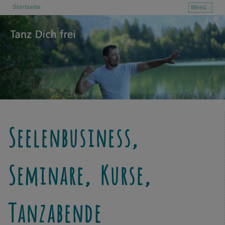
Startseite
Menü ↓
Zum Inhalt wechseln
Zum sekundären Inhalt wechseln
Seelenbusiness,
Seminare, Kurse,
Tanzabende