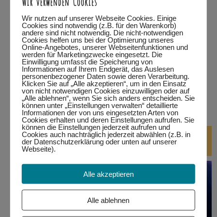
Wir verwenden Cookies
Wir nutzen auf unserer Webseite Cookies. Einige
…in Kempten
Cookies sind notwendig (z.B. für den Warenkorb)
andere sind nicht notwendig. Die nicht-notwendigen
…in Marktoberdorf
Cookies helfen uns bei der Optimierung unseres
Online-Angebotes, unserer Webseitenfunktionen und
werden für Marketingzwecke eingesetzt. Die
…in Wertach
Einwilligung umfasst die Speicherung von
Informationen auf Ihrem Endgerät, das Auslesen
personenbezogener Daten sowie deren Verarbeitung.
alle Termine
Klicken Sie auf „Alle akzeptieren“, um in den Einsatz
von nicht notwendigen Cookies einzuwilligen oder auf
„Alle ablehnen“, wenn Sie sich anders entscheiden. Sie
bitte auf den jeweiligen Link klicken.
Eine Teilnahme ist nur
können unter „Einstellungen verwalten“ detaillierte
mit Anmeldung möglich!
Informationen der von uns eingesetzten Arten von
Cookies erhalten und deren Einstellungen aufrufen. Sie
können die Einstellungen jederzeit aufrufen und
DJ-Kurse
Cookies auch nachträglich jederzeit abwählen (z.B. in
der Datenschutzerklärung oder unten auf unserer
Webseite).
Alle akzeptieren
Alle ablehnen