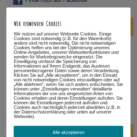
Wir verwenden Cookies
die nächsten Tanzabende
Wir nutzen auf unserer Webseite Cookies. Einige
Cookies sind notwendig (z.B. für den Warenkorb)
andere sind nicht notwendig. Die nicht-notwendigen
…in Füssen
Cookies helfen uns bei der Optimierung unseres
Online-Angebotes, unserer Webseitenfunktionen und
…in Kempten
werden für Marketingzwecke eingesetzt. Die
Einwilligung umfasst die Speicherung von
Informationen auf Ihrem Endgerät, das Auslesen
…in Marktoberdorf
personenbezogener Daten sowie deren Verarbeitung.
Klicken Sie auf „Alle akzeptieren“, um in den Einsatz
von nicht notwendigen Cookies einzuwilligen oder auf
…in Wertach
„Alle ablehnen“, wenn Sie sich anders entscheiden. Sie
können unter „Einstellungen verwalten“ detaillierte
Informationen der von uns eingesetzten Arten von
alle Termine
Cookies erhalten und deren Einstellungen aufrufen. Sie
können die Einstellungen jederzeit aufrufen und
Cookies auch nachträglich jederzeit abwählen (z.B. in
bitte auf den jeweiligen Link klicken.
Eine Teilnahme ist nur
der Datenschutzerklärung oder unten auf unserer
mit Anmeldung möglich!
Webseite).
DJ-Kurse
Alle akzeptieren