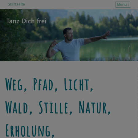
Startseite
Menü ↓
Zum Inhalt wechseln
Zum sekundären Inhalt wechseln
Weg, Pfad, Licht,
Wald, Stille, Natur,
Erholung,