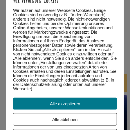
…in Kempten
Wir nutzen auf unserer Webseite Cookies. Einige
Cookies sind notwendig (z.B. für den Warenkorb)
andere sind nicht notwendig. Die nicht-notwendigen
…in Marktoberdorf
Cookies helfen uns bei der Optimierung unseres
Online-Angebotes, unserer Webseitenfunktionen und
werden für Marketingzwecke eingesetzt. Die
…in Wertach
Einwilligung umfasst die Speicherung von
Informationen auf Ihrem Endgerät, das Auslesen
personenbezogener Daten sowie deren Verarbeitung.
alle Termine
Klicken Sie auf „Alle akzeptieren“, um in den Einsatz
von nicht notwendigen Cookies einzuwilligen oder auf
„Alle ablehnen“, wenn Sie sich anders entscheiden. Sie
bitte auf den jeweiligen Link klicken.
Eine Teilnahme ist nur
können unter „Einstellungen verwalten“ detaillierte
mit Anmeldung möglich!
Informationen der von uns eingesetzten Arten von
Cookies erhalten und deren Einstellungen aufrufen. Sie
können die Einstellungen jederzeit aufrufen und
DJ-Kurse
Cookies auch nachträglich jederzeit abwählen (z.B. in
der Datenschutzerklärung oder unten auf unserer
Webseite).
Alle akzeptieren
Alle ablehnen