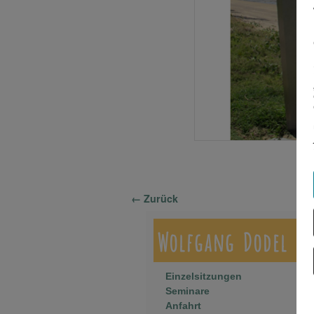
Bilder-Navigation
← Zurück
Wolfgang Dodel
Einzelsitzungen
Seminare
Anfahrt