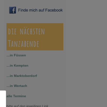
die nächsten
Tanzabende
…in Füssen
…in Kempten
…in Marktoberdorf
…in Wertach
alle Termine
bitte auf den jeweiligen Link