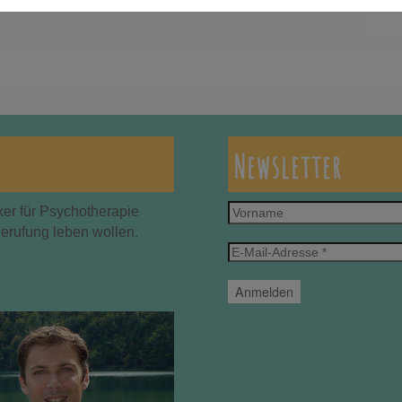
Newsletter
Vorname
ker für Psychotherapie
Berufung leben wollen.
E-
Mail-
Adresse
*