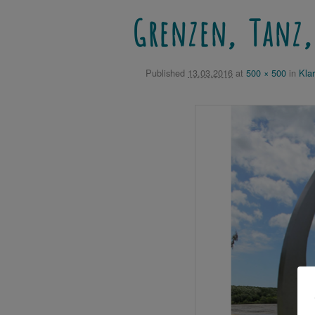
Grenzen, Tanz,
Published
13.03.2016
at
500 × 500
in
Kla