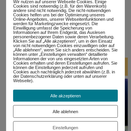
Wir nutzen auf unserer Webseite Cookies. Einige
…in Marktoberdorf
Cookies sind notwendig (z.B. für den Warenkorb)
andere sind nicht notwendig. Die nicht-notwendigen
Cookies helfen uns bei der Optimierung unseres
…in Wertach
Online-Angebotes, unserer Webseitenfunktionen und
werden für Marketingzwecke eingesetzt. Die
Einwilligung umfasst die Speicherung von
alle Termine
Informationen auf Ihrem Endgerät, das Auslesen
personenbezogener Daten sowie deren Verarbeitung.
Klicken Sie auf „Alle akzeptieren“, um in den Einsatz
bitte auf den jeweiligen Link klicken.
Eine Teilnahme ist nur
von nicht notwendigen Cookies einzuwilligen oder auf
mit Anmeldung möglich!
„Alle ablehnen“, wenn Sie sich anders entscheiden. Sie
können unter „Einstellungen verwalten“ detaillierte
Informationen der von uns eingesetzten Arten von
DJ-Kurse
Cookies erhalten und deren Einstellungen aufrufen. Sie
können die Einstellungen jederzeit aufrufen und
Cookies auch nachträglich jederzeit abwählen (z.B. in
der Datenschutzerklärung oder unten auf unserer
Webseite).
Alle akzeptieren
Alle ablehnen
Einstellungen